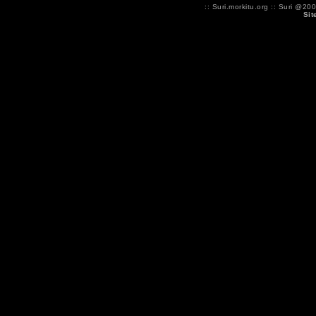
:: Suri.morkitu.org :: Suri 
Sit