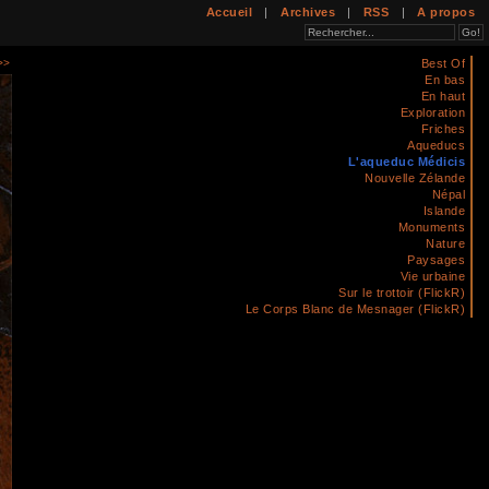
Accueil
|
Archives
|
RSS
|
A propos
>>
Best Of
En bas
En haut
Exploration
Friches
Aqueducs
L'aqueduc Médicis
Nouvelle Zélande
Népal
Islande
Monuments
Nature
Paysages
Vie urbaine
Sur le trottoir (FlickR)
Le Corps Blanc de Mesnager (FlickR)