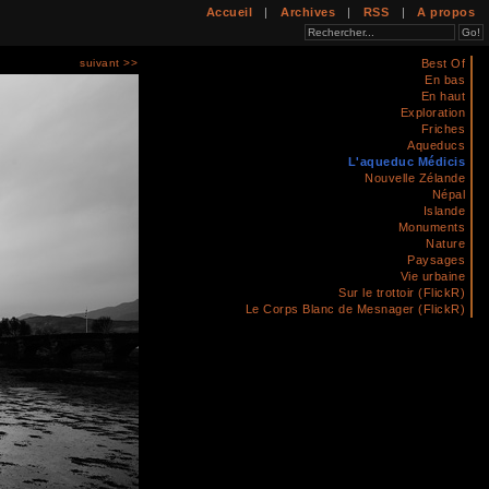
Accueil
|
Archives
|
RSS
|
A propos
suivant >>
Best Of
En bas
En haut
Exploration
Friches
Aqueducs
L'aqueduc Médicis
Nouvelle Zélande
Népal
Islande
Monuments
Nature
Paysages
Vie urbaine
Sur le trottoir (FlickR)
Le Corps Blanc de Mesnager (FlickR)