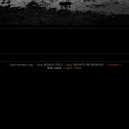
:: Suri.morkitu.org :: Suri @2002-2021 :: ALL RIGHTS RESERVED ::
Contact
::
Site style :
Light
/
Dark